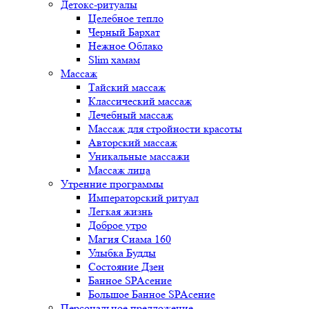
Детокс-ритуалы
Целебное тепло
Черный Бархат
Нежное Облако
Slim хамам
Массаж
Тайский массаж
Классический массаж
Лечебный массаж
Массаж для стройности красоты
Авторский массаж
Уникальные массажи
Массаж лица
Утренние программы
Императорский ритуал
Легкая жизнь
Доброе утро
Магия Сиама 160
Улыбка Будды
Состояние Дзен
Банное SPAсение
Большое Банное SPAсение
Персональное предложение